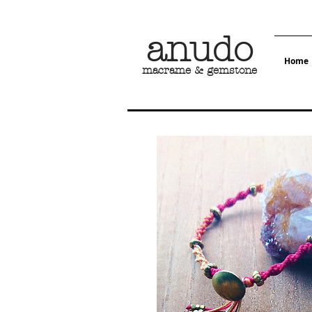
​anudo
Home
macrame & gemstone