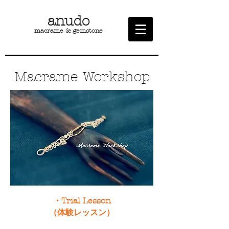
​anudo
macrame & gemstone
Macrame Workshop
・Trial Lesson
​（体験レッスン）