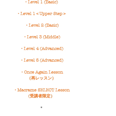
・​
Level
1 (Basic)
・
Level 1＜Upper Step＞
・
Level 2 (Basic)
・
Level 3 (Middle)
・
Level 4 (Advanced)
・
Level 5
(Advanced)
・
Once Again Lesson
（再レッスン）
・
Macrame SELECT Lesson
(受講者限定）
＊