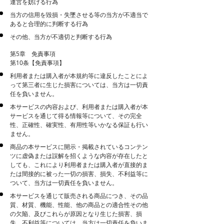
運営を妨げる行為
当方の信用を毀損・失墜させる等の当方が不適当で
あると合理的に判断する行為
その他、当方が不適切と判断する行為
第5章 免責事項
第10条【免責事項】
利用者または購入者が本規約等に違反したことによ
って第三者に生じた損害については、当方は一切責
任を負いません。
本サービスの内容および、利用者または購入者が本
サービスを通じて得る情報等について、その完全
性、正確性、確実性、有用性等いかなる保証も行い
ません。
商品の本サービスに開示・掲載されているコンテン
ツに虚偽または誤解を招くような内容が存在したと
しても、これにより利用者または購入者が直接的ま
たは間接的に被った一切の損害、損失、不利益等に
ついて、当方は一切責任を負いません。
本サービスを通じて販売される商品につき、その品
質、材質、機能、性能、他の商品との適合性その他
の欠陥、及びこれらが原因となり生じた損害、損
失、不利益等については、当方は一切責任を負いま