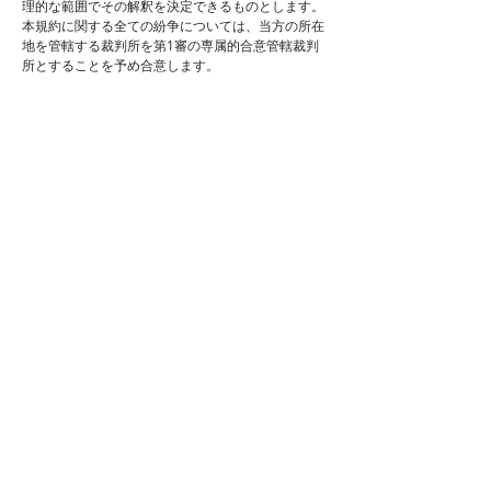
理的な範囲でその解釈を決定できるものとします。
本規約に関する全ての紛争については、当方の所在
地を管轄する裁判所を第1審の専属的合意管轄裁判
所とすることを予め合意します。
ショップへ戻る
Newsletter subscription
©
2013 - 2026
anudo All Rights Reserved.