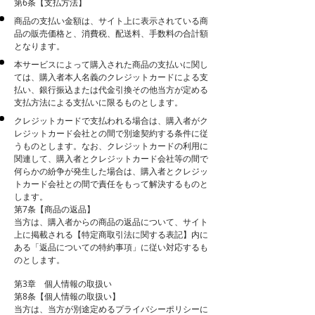
第6条【支払方法】
商品の支払い金額は、サイト上に表示されている商
品の販売価格と、消費税、配送料、手数料の合計額
となります。
本サービスによって購入された商品の支払いに関し
ては、購入者本人名義のクレジットカードによる支
払い、銀行振込または代金引換その他当方が定める
支払方法による支払いに限るものとします。
クレジットカードで支払われる場合は、購入者がク
レジットカード会社との間で別途契約する条件に従
うものとします。なお、クレジットカードの利用に
関連して、購入者とクレジットカード会社等の間で
何らかの紛争が発生した場合は、購入者とクレジッ
トカード会社との間で責任をもって解決するものと
します。
第7条【商品の返品】
当方は、購入者からの商品の返品について、サイト
上に掲載される【特定商取引法に関する表記】内に
ある「返品についての特約事項」に従い対応するも
のとします。
第3章 個人情報の取扱い
第8条【個人情報の取扱い】
当方は、当方が別途定めるプライバシーポリシーに