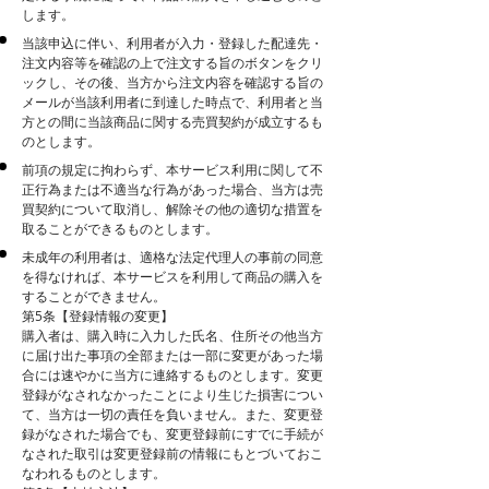
します。
当該申込に伴い、利用者が入力・登録した配達先・
注文内容等を確認の上で注文する旨のボタンをクリ
ックし、その後、当方から注文内容を確認する旨の
メールが当該利用者に到達した時点で、利用者と当
方との間に当該商品に関する売買契約が成立するも
のとします。
前項の規定に拘わらず、本サービス利用に関して不
正行為または不適当な行為があった場合、当方は売
買契約について取消し、解除その他の適切な措置を
取ることができるものとします。
未成年の利用者は、適格な法定代理人の事前の同意
を得なければ、本サービスを利用して商品の購入を
することができません。
第5条【登録情報の変更】
購入者は、購入時に入力した氏名、住所その他当方
に届け出た事項の全部または一部に変更があった場
合には速やかに当方に連絡するものとします。変更
登録がなされなかったことにより生じた損害につい
て、当方は一切の責任を負いません。また、変更登
録がなされた場合でも、変更登録前にすでに手続が
なされた取引は変更登録前の情報にもとづいておこ
なわれるものとします。