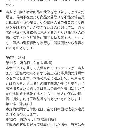
せん。
当方は、購入者が商品の受取を怠り若しくは拒んだ
場合、長期不在により商品の受取りが不能の場合又
は配送先不明の場合、その他購入者の都合により商
品を受け取ることができない場合に関しては、購入
者が登録する連絡先に連絡すること及び商品購入の
際に指定された配達先に商品を持参等することによ
り、商品の引渡債務を履行し、当該債務から免責さ
れるものとします。
第6章 雑則
第11条【著作権、知的財産権】
本サービスを通じて提供されるコンテンツは、当方
または正当な権利を有する第三者に専属的に帰属す
るものとします。本条の規定に違反して、利用者ま
たは購入者と第三者との間で問題が生じた場合、当
該利用者または購入者は自己の責任と費用において
かかる問題を解決するとともに、当方に何らの損
害、損失または不利益等を与えないものとします。
第12条【準拠法】
本規約に関する準拠法は、全て日本国の法令が適用
されるものとします。
第13条【協議および管轄裁判所】
本規約の解釈を巡って疑義が生じた場合、当方は合