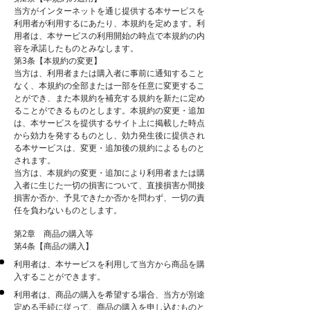
当方がインターネットを通じ提供する本サービスを
利用者が利用するにあたり、本規約を定めます。利
用者は、本サービスの利用開始の時点で本規約の内
容を承諾したものとみなします。
第3条【本規約の変更】
当方は、利用者または購入者に事前に通知すること
なく、本規約の全部または一部を任意に変更するこ
とができ、また本規約を補充する規約を新たに定め
ることができるものとします。本規約の変更・追加
は、本サービスを提供するサイト上に掲載した時点
から効力を発するものとし、効力発生後に提供され
る本サービスは、変更・追加後の規約によるものと
されます。
当方は、本規約の変更・追加により利用者または購
入者に生じた一切の損害について、直接損害か間接
損害か否か、予見できたか否かを問わず、一切の責
任を負わないものとします。
第2章 商品の購入等
第4条【商品の購入】
利用者は、本サービスを利用して当方から商品を購
入することができます。
利用者は、商品の購入を希望する場合、当方が別途
定める手続に従って、商品の購入を申し込むものと